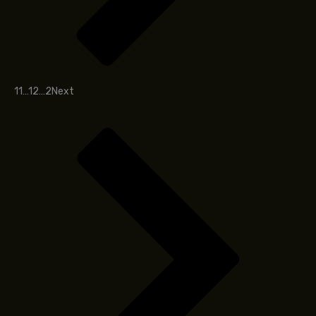
1
1
…
1
2
…
2
Next