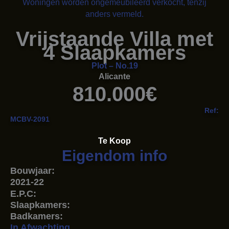
Woningen worden ongemeubileerd verkocht, tenzij
anders vermeld.
Vrijstaande Villa met
4 Slaapkamers
Plot – No.19
Alicante
810.000€
Ref:
MCBV-2091
Te Koop
Eigendom info
Bouwjaar:
2021-22
E.P.C:
Slaapkamers:
Badkamers:
In Afwachting