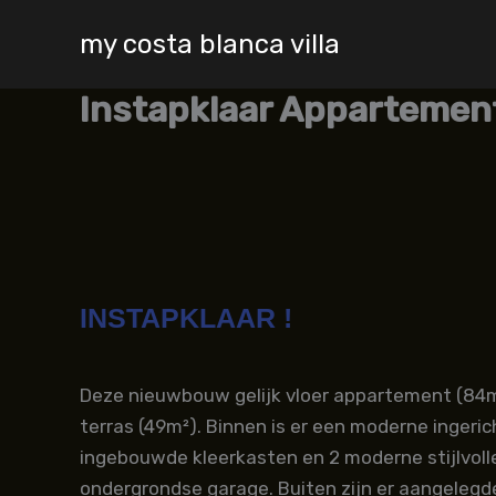
Skip
my costa blanca villa
to
content
Instapklaar Appartemen
INSTAPKLAAR !
Deze nieuwbouw gelijk vloer appartement (84m
terras (49m²). Binnen is er een moderne inger
ingebouwde kleerkasten en 2 moderne stijlvoll
ondergrondse garage. Buiten zijn er aangeleg