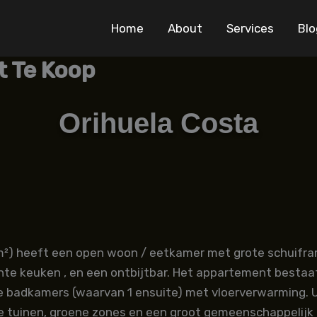
Home
About
Services
Blo
t Te Koop
Orihuela Costa
²) heeft een open woon / eetkamer met grote schuifram
ichte keuken , en een ontbijtbar. Het appartement best
e badkamers (waarvan 1 ensuite) met vloerverwarming. U
de tuinen, groene zones en een groot gemeenschappelijk