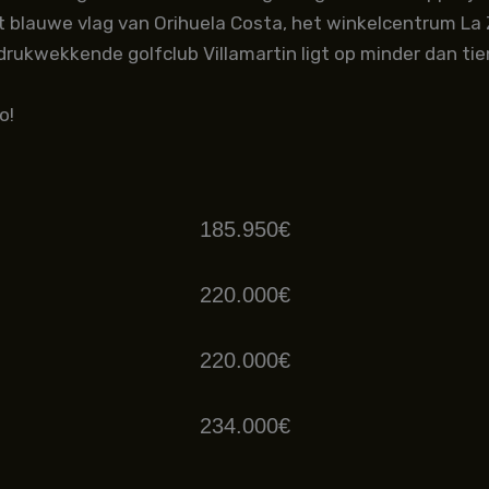
 blauwe vlag van Orihuela Costa, het winkelcentrum La 
ndrukwekkende golfclub Villamartin ligt op minder dan t
o!
185.950€
220.000€
220.000€
234.000€