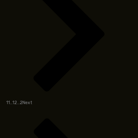
1
1
…
1
2
…
2
Next