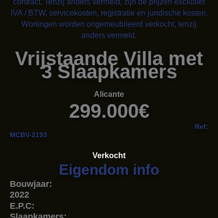
contract. Tenzij anders vermeld, zijn de prijzen exclusief
IVA / BTW, servicekosten, registratie en juridische kosten.
Woningen worden ongemeubileerd verkocht, tenzij
anders vermeld.
Vrijstaande Villa met
3 Slaapkamers
Alicante
299.000€
Ref:
MCBV-2193
Verkocht
Eigendom info
Bouwjaar:
2022
E.P.C:
Slaapkamers: