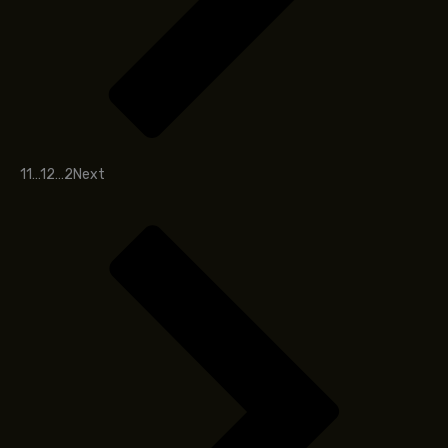
1
1
…
1
2
…
2
Next