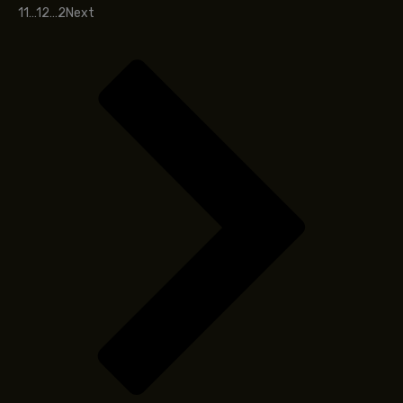
1
1
…
1
2
…
2
Next