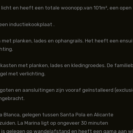
n licht en heeft een totale woonopp.van 101m², een open
 een inductiekookplaat .
et planken, lades en ophangrails. Het heeft een ensui
hting.
asten met planken, lades en kledingroedes. De familieb
l met verlichting.
goten en aansluitingen zijn vooraf geïnstalleerd (exclusi
angebracht.
ta Blanca, gelegen tussen Santa Pola en Alicante
 zuiden. La Marina ligt op ongeveer 30 minuten
p is gelegen op wandelafstand en heeft een gama aan wink