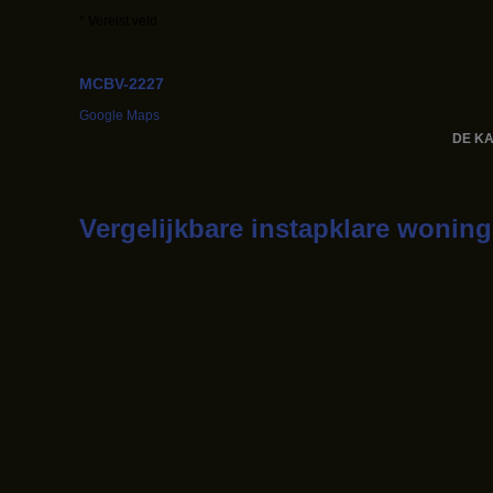
* Vereist veld
MCBV-2227
Google Maps
DE KA
Vergelijkbare instapklare wonin