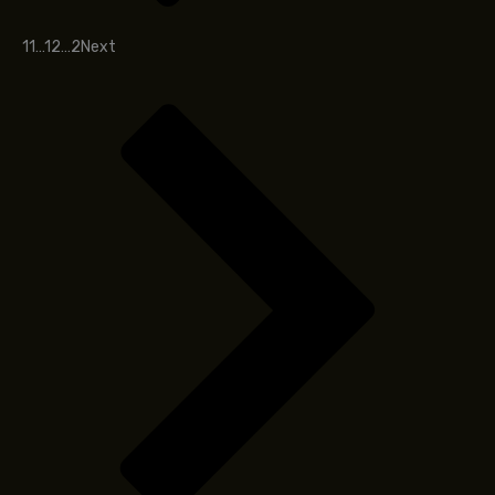
1
1
…
1
2
…
2
Next