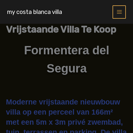
Skip
to
my costa blanca villa
content
Vrijstaande Villa Te Koop
Formentera del
Segura
Moderne vrijstaande nieuwbouw
villa op een perceel van 166m²
met een 5m x 3m privé zwembad,
tuin, terrassen en parking. De villa