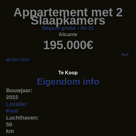
Appartement met 2
Slaapkamers
Begane grond – No.21
Alicante
195.000€
Ref:
MCBV-2202
Te Koop
Eigendom info
Bouwjaar:
2022
Locatie:
Kust
Luchthaven:
50
km