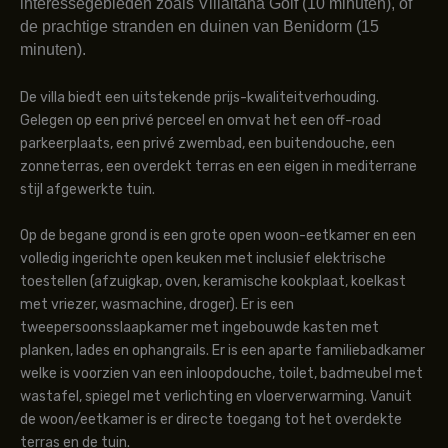
interessegebieden zoals Villaitana Golf (10 minuten), of
de prachtige stranden en duinen van Benidorm (15
minuten).
De villa biedt een uitstekende prijs-kwaliteitverhouding.
Gelegen op een privé perceel en omvat het een off-road
parkeerplaats, een privé zwembad, een buitendouche, een
zonneterras, een overdekt terras en een eigen in mediterrane
stijl afgewerkte tuin.
Op de begane grond is een grote open woon-eetkamer en een
volledig ingerichte open keuken met inclusief elektrische
toestellen (afzuigkap, oven, keramische kookplaat, koelkast
met vriezer, wasmachine, droger). Er is een
tweepersoonsslaapkamer met ingebouwde kasten met
planken, lades en ophangrails. Er is een aparte familiebadkamer
welke is voorzien van een inloopdouche, toilet, badmeubel met
wastafel, spiegel met verlichting en vloerverwarming. Vanuit
de woon/eetkamer is er directe toegang tot het overdekte
terras en de tuin.