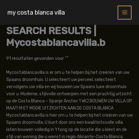
Skip
to
my costa blanca villa
content
SEARCH RESULTS |
Mycostablancavilla.b
91 resultaten gevonden voor “”
Mycostablancavilla is er om u te helpen bij het creëren van uw
Spaans droomhuis. U selecteert uw perceel, selecteert
vervolgens uw villa en wij bouwen uw Spaans luxe droomhuis
voor u. Moderne, stijlvolle ontwerpen met een prachtig uitzicht
op de Costa Blanca – Spanje Anchor 1 WIJ BOUWEN UW VILLA OP
MAAT! M ET MOOIE UITZICHTEN AAN DE COSTA BLANCA
Mycostablancavilla is hier om u te helpen bij het creëren van uw
Spaans droomvilla. U kunt door ons een kwaliteitsvolle villa
laten bouwen volledig in Ytong op de locatie die u kiest en de
stijl van woning die u wenst in regio Alicante-Costa Blanca.