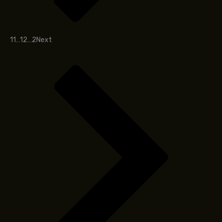
1
1
…
1
2
…
2
Next