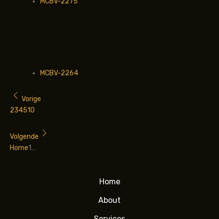
MCBV-2275
MCBV-2264
Vorige
2
3
4
5
10
Volgende
Home
1
…
Home
About
Services