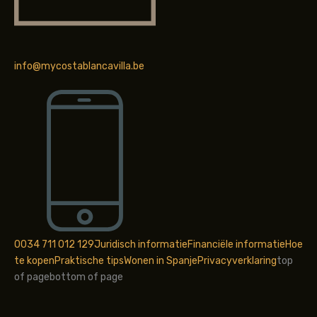
info@mycostablancavilla.be
0034 711 012 129
Juridisch informatie
Financiële informatie
Hoe
te kopen
Praktische tips
Wonen in Spanje
Privacyverklaring
top
of page
bottom of page