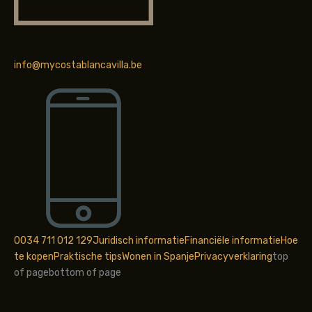
info@mycostablancavilla.be
0034 711 012 129
Juridisch informatie
Financiële informatie
Hoe
te kopen
Praktische tips
Wonen in Spanje
Privacyverklaring
top
of page
bottom of page