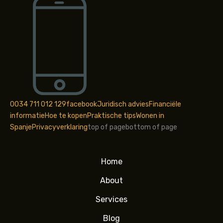
0034 711 012 129
facebook
Juridisch advies
Financiële
informatie
Hoe te kopen
Praktische tips
Wonen in
Spanje
Privacyverklaring
top of page
bottom of page
Home
About
Services
Blog