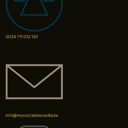
0034 711 012 129
info@mycostablancavilla.be