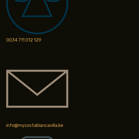
0034 711 012 129
info@mycostablancavilla.be