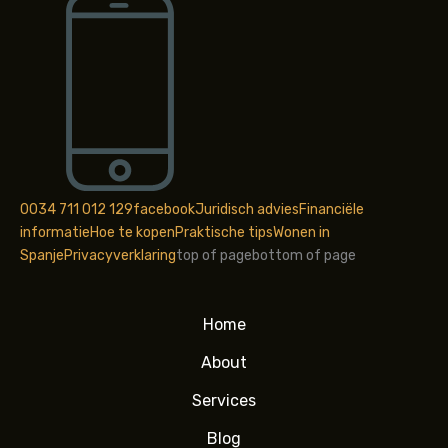
0034 711 012 129
facebook
Juridisch advies
Financiële
informatie
Hoe te kopen
Praktische tips
Wonen in
Spanje
Privacyverklaring
top of page
bottom of page
Home
About
Services
Blog