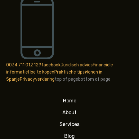
0034 711 012 129
facebook
Juridisch advies
Financiële
informatie
Hoe te kopen
Praktische tips
Wonen in
Spanje
Privacyverklaring
top of page
bottom of page
Home
About
Services
Blog