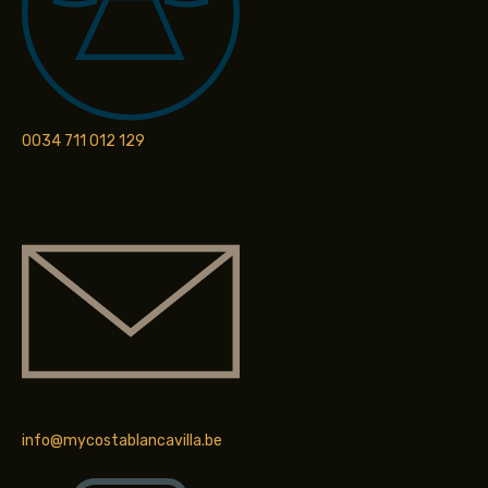
0034 711 012 129
info@mycostablancavilla.be