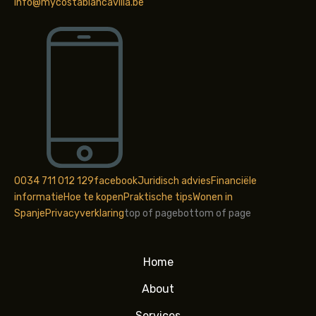
info@mycostablancavilla.be
0034 711 012 129
facebook
Juridisch advies
Financiële
informatie
Hoe te kopen
Praktische tips
Wonen in
Spanje
Privacyverklaring
top of page
bottom of page
Home
About
Services