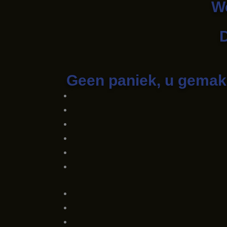
We
D
Geen paniek, u gemakk