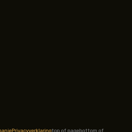
panje
Privacyverklaring
top of page
bottom of