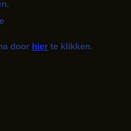
en.
de
ina door
hier
te klikken.