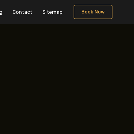
g
Contact
Sitemap
Book Now