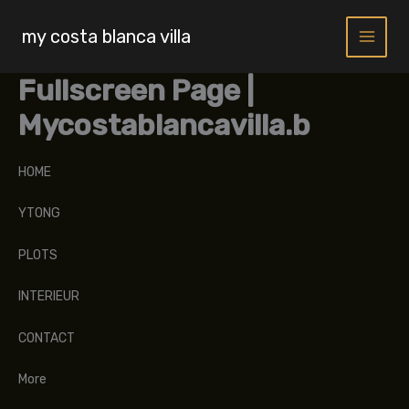
Skip
to
my costa blanca villa
content
Fullscreen Page |
Mycostablancavilla.b
HOME
YTONG
PLOTS
INTERIEUR
CONTACT
More