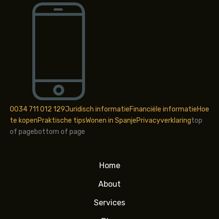
0034 711 012 129
Juridisch informatie
Financiële informatie
Hoe
te kopen
Praktische tips
Wonen in Spanje
Privacyverklaring
top
of page
bottom of page
Home
About
Services