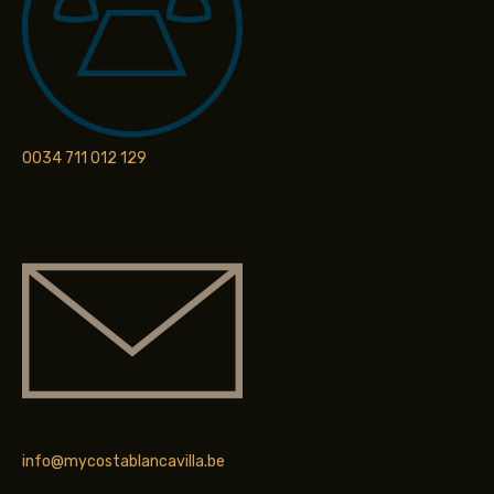
0034 711 012 129
info@mycostablancavilla.be