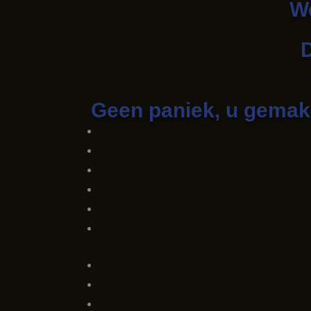
We
D
Geen paniek, u gemakk