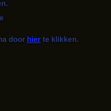
en.
de
ina door
hier
te klikken.