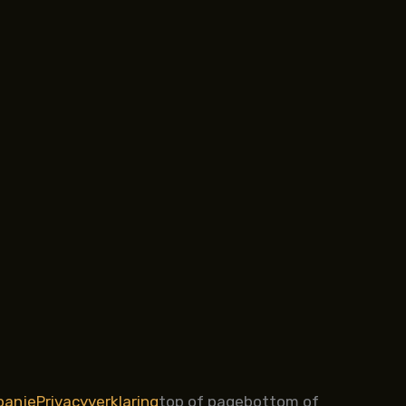
panje
Privacyverklaring
top of page
bottom of