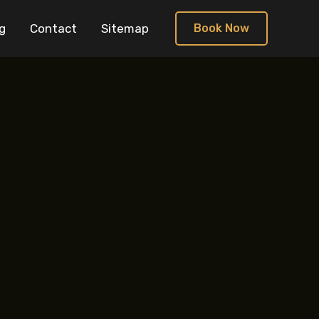
g
Contact
Sitemap
Book Now