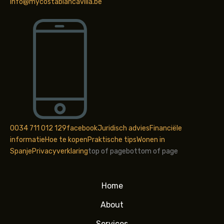
info@mycostablancavilla.be
0034 711 012 129
facebook
Juridisch advies
Financiële
informatie
Hoe te kopen
Praktische tips
Wonen in
Spanje
Privacyverklaring
top of page
bottom of page
Home
About
Services