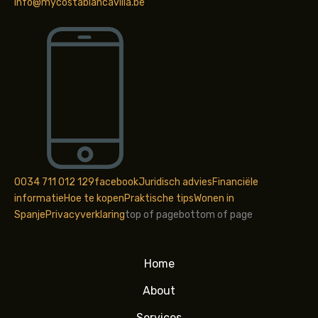
info@mycostablancavilla.be
0034 711 012 129
facebook
Juridisch advies
Financiële
informatie
Hoe te kopen
Praktische tips
Wonen in
Spanje
Privacyverklaring
top of page
bottom of page
Home
About
Services