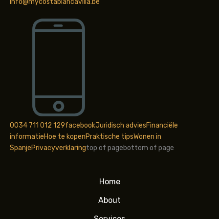
info@mycostablancavilla.be
0034 711 012 129
facebook
Juridisch advies
Financiële
informatie
Hoe te kopen
Praktische tips
Wonen in
Spanje
Privacyverklaring
top of page
bottom of page
Home
About
Services