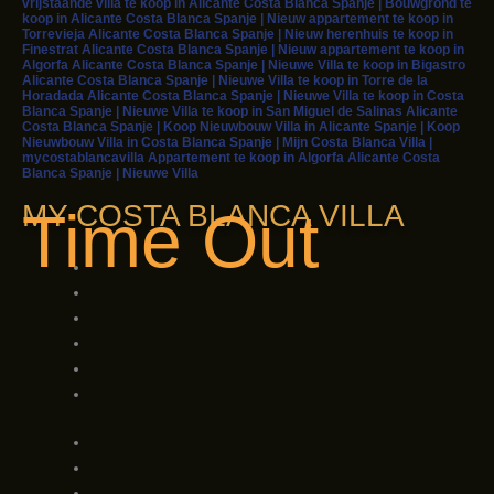
vrijstaande villa te koop in Alicante Costa Blanca Spanje | Bouwgrond te
koop in Alicante Costa Blanca Spanje | Nieuw appartement te koop in
Torrevieja Alicante Costa Blanca Spanje | Nieuw herenhuis te koop in
Finestrat Alicante Costa Blanca Spanje | Nieuw appartement te koop in
Algorfa Alicante Costa Blanca Spanje | Nieuwe Villa te koop in Bigastro
Alicante Costa Blanca Spanje | Nieuwe Villa te koop in Torre de la
Horadada Alicante Costa Blanca Spanje | Nieuwe Villa te koop in Costa
Blanca Spanje | Nieuwe Villa te koop in San Miguel de Salinas Alicante
Costa Blanca Spanje | Koop Nieuwbouw Villa in Alicante Spanje | Koop
Nieuwbouw Villa in Costa Blanca Spanje | Mijn Costa Blanca Villa |
mycostablancavilla Appartement te koop in Algorfa Alicante Costa
Blanca Spanje | Nieuwe Villa
MY COSTA BLANCA VILLA
Time Out