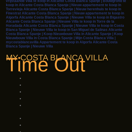
vrijstaande villa te koop in Alicante Costa Blanca Spanje | Bouwgrond te
koop in Alicante Costa Blanca Spanje | Nieuw appartement te koop in
Torrevieja Alicante Costa Blanca Spanje | Nieuw herenhuis te koop in
Finestrat Alicante Costa Blanca Spanje | Nieuw appartement te koop in
Algorfa Alicante Costa Blanca Spanje | Nieuwe Villa te koop in Bigastro
Alicante Costa Blanca Spanje | Nieuwe Villa te koop in Torre de la
Horadada Alicante Costa Blanca Spanje | Nieuwe Villa te koop in Costa
Blanca Spanje | Nieuwe Villa te koop in San Miguel de Salinas Alicante
Costa Blanca Spanje | Koop Nieuwbouw Villa in Alicante Spanje | Koop
Nieuwbouw Villa in Costa Blanca Spanje | Mijn Costa Blanca Villa |
mycostablancavilla Appartement te koop in Algorfa Alicante Costa
Blanca Spanje | Nieuwe Villa
MY COSTA BLANCA VILLA
Time Out