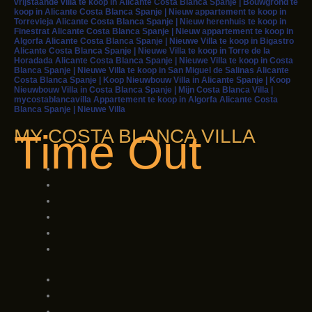
vrijstaande villa te koop in Alicante Costa Blanca Spanje | Bouwgrond te
koop in Alicante Costa Blanca Spanje | Nieuw appartement te koop in
Torrevieja Alicante Costa Blanca Spanje | Nieuw herenhuis te koop in
Finestrat Alicante Costa Blanca Spanje | Nieuw appartement te koop in
Algorfa Alicante Costa Blanca Spanje | Nieuwe Villa te koop in Bigastro
Alicante Costa Blanca Spanje | Nieuwe Villa te koop in Torre de la
Horadada Alicante Costa Blanca Spanje | Nieuwe Villa te koop in Costa
Blanca Spanje | Nieuwe Villa te koop in San Miguel de Salinas Alicante
Costa Blanca Spanje | Koop Nieuwbouw Villa in Alicante Spanje | Koop
Nieuwbouw Villa in Costa Blanca Spanje | Mijn Costa Blanca Villa |
mycostablancavilla Appartement te koop in Algorfa Alicante Costa
Blanca Spanje | Nieuwe Villa
MY COSTA BLANCA VILLA
Time Out