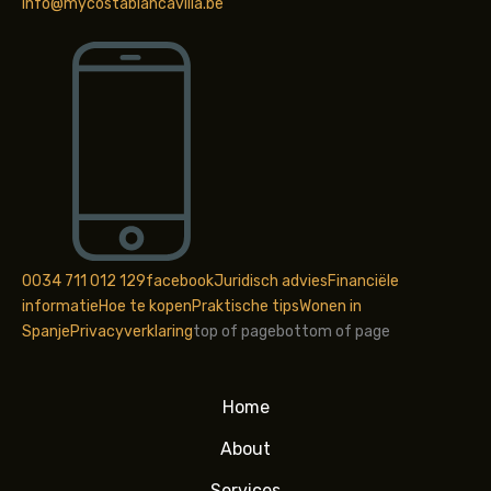
info@mycostablancavilla.be
0034 711 012 129
facebook
Juridisch advies
Financiële
informatie
Hoe te kopen
Praktische tips
Wonen in
Spanje
Privacyverklaring
top of page
bottom of page
Home
About
Services