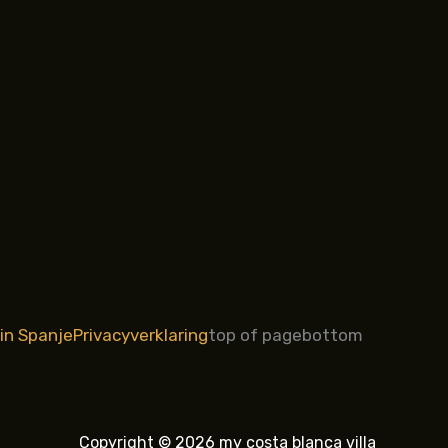
in Spanje
Privacyverklaring
top of page
bottom
Copyright © 2026 my costa blanca villa