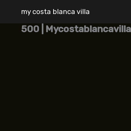
Skip
my costa blanca villa
to
content
500 | Mycostablancavilla